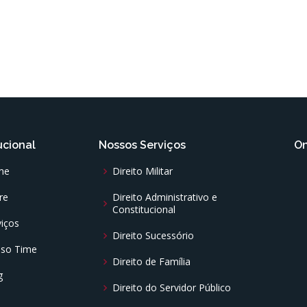
E
SERVIÇOS
SOBRE
NOSSO TIME
BLOG
ucional
Nossos Serviços
On
me
Direito Militar
re
Direito Administrativo e
Constitucional
viços
Direito Sucessório
so Time
Direito de Família
g
Direito do Servidor Público