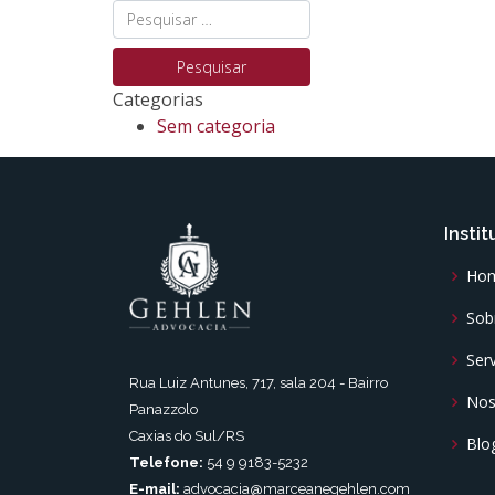
HOM
Categorias
Sem categoria
Instit
Ho
Sob
Ser
Rua Luiz Antunes, 717, sala 204 - Bairro
Nos
Panazzolo
Caxias do Sul/RS
Blo
Telefone:
54 9 9183-5232
E-mail:
advocacia@marceanegehlen.com